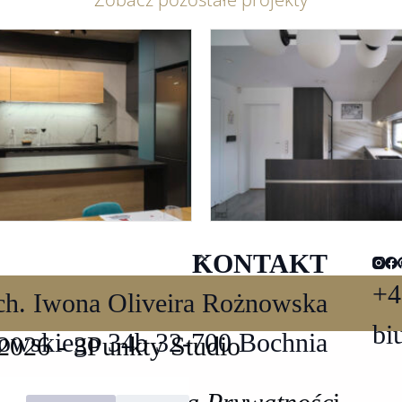
KONTAKT
+4
rch. Iwona Oliveira Rożnowska
bi
towskiego 34b 32-700 Bochnia
026 - 3Punkty Studio