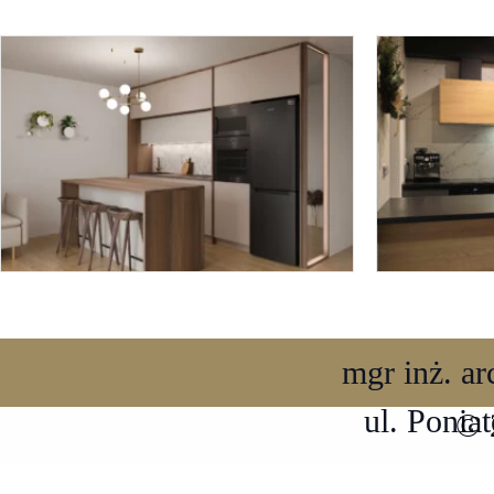
mgr inż. a
ul. Ponia
© 2