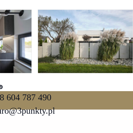
8 604 787 490
uro@3punkty.pl