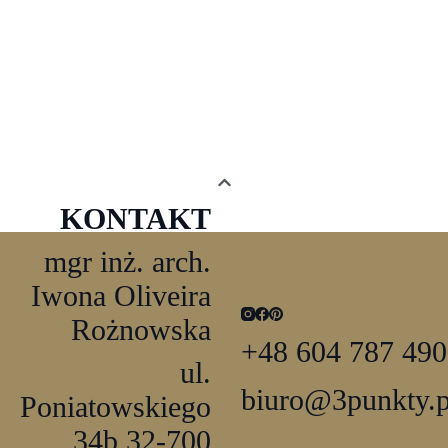
KONTAKT
mgr inż. arch.
Iwona Oliveira
Rożnowska
+48 604 787 490
ul.
biuro@3punkty.p
Poniatowskiego
34b 32-700