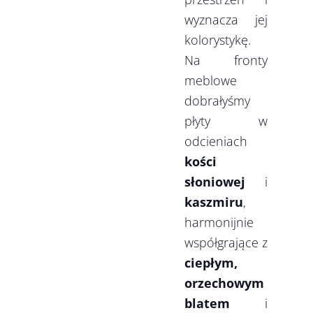
wyznacza jej
kolorystykę.
Na fronty
meblowe
dobrałyśmy
płyty w
odcieniach
kości
słoniowej
i
kaszmiru
,
harmonijnie
współgrające z
ciepłym,
orzechowym
blatem
i