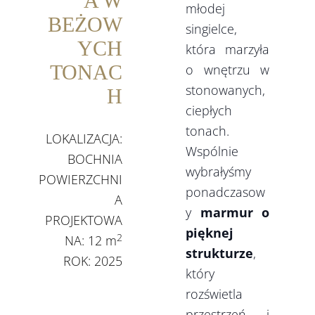
A W
młodej
BEŻOW
singielce,
YCH
która marzyła
TONAC
o wnętrzu w
stonowanych,
H
ciepłych
tonach.
LOKALIZACJA:
Wspólnie
BOCHNIA
wybrałyśmy
POWIERZCHNI
ponadczasow
A
y
marmur o
PROJEKTOWA
pięknej
2
NA: 12 m
strukturze
,
ROK: 2025
który
rozświetla
przestrzeń i