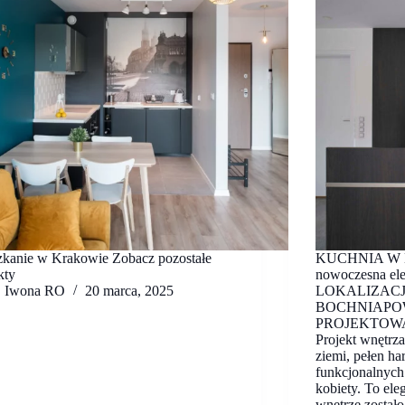
zkanie w Krakowie Zobacz pozostałe
KUCHNIA W 
kty
nowoczesna ele
Iwona RO
20 marca, 2025
LOKALIZACJ
BOCHNIAPO
PROJEKTOWAN
Projekt wnętrz
ziemi, pełen har
funkcjonalnych
kobiety. To el
wnętrze został