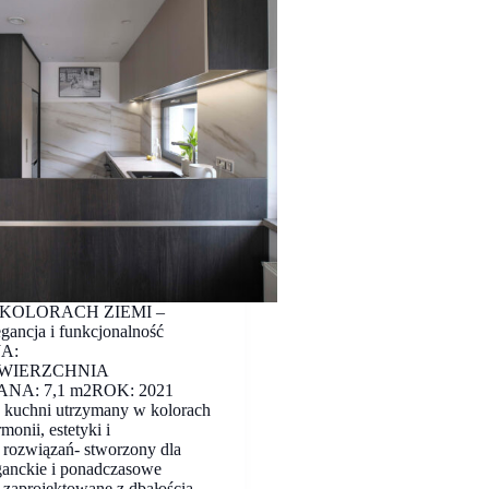
KOLORACH ZIEMI –
gancja i funkcjonalność
A:
WIERZCHNIA
A: 7,1 m2ROK: 2021
a kuchni utrzymany w kolorach
monii, estetyki i
 rozwiązań- stworzony dla
eganckie i ponadczasowe
o zaprojektowane z dbałością…